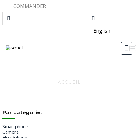
Aller au contenu principal
Top menu
COMMANDER
English
GUIDE 7
ACCUEIL
Par catégorie:
Smartphone
Camera
Headphone