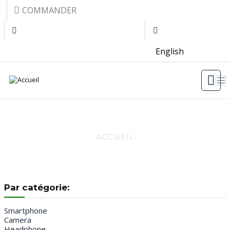
Aller au contenu principal
Top menu
COMMANDER
English
GUIDE 3
ACCUEIL
Par catégorie:
Smartphone
Camera
Headphone