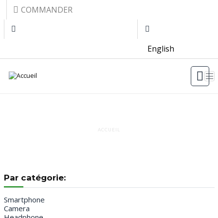
Aller au contenu principal
Top menu
COMMANDER
English
SERVICE 5
ACCUEIL
Par catégorie:
Smartphone
Camera
Headphone